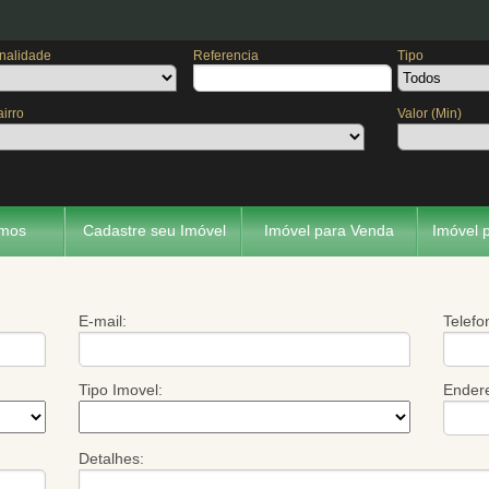
inalidade
Referencia
Tipo
irro
Valor (Min)
mos
Cadastre seu Imóvel
Imóvel para Venda
Imóvel 
E-mail:
Telefo
Tipo Imovel:
Ender
Detalhes: