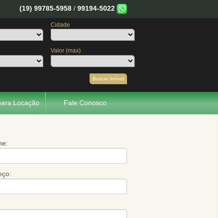
(19) 99785-5958
/
99194-5022
Cidade
Valor (max)
Buscar Imóvel
para Locação
Fale Conosco
ne:
eço: