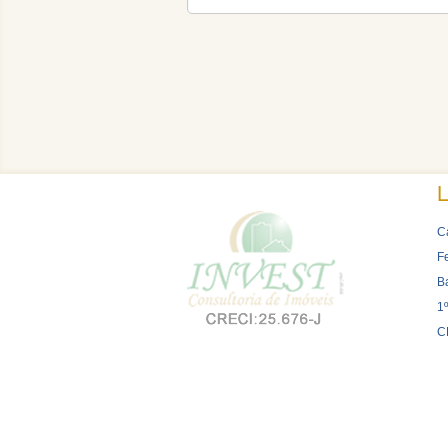
L
C
F
B
1º
C