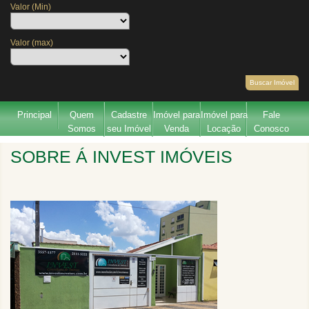
Valor (Min)
Valor (max)
Buscar Imóvel
Principal
Quem
Cadastre
Imóvel para
Imóvel para
Fale
Somos
seu Imóvel
Venda
Locação
Conosco
SOBRE Á INVEST IMÓVEIS