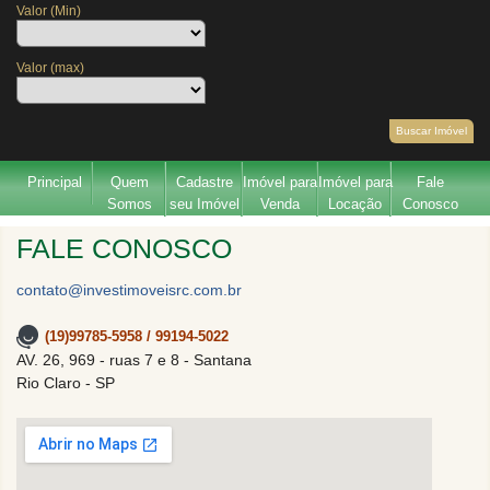
Valor (Min)
Valor (max)
Buscar Imóvel
Principal
Quem
Cadastre
Imóvel para
Imóvel para
Fale
Somos
seu Imóvel
Venda
Locação
Conosco
FALE CONOSCO
contato@investimoveisrc.com.br
(19)99785-5958 / 99194-5022
AV. 26, 969 - ruas 7 e 8 - Santana
Rio Claro - SP