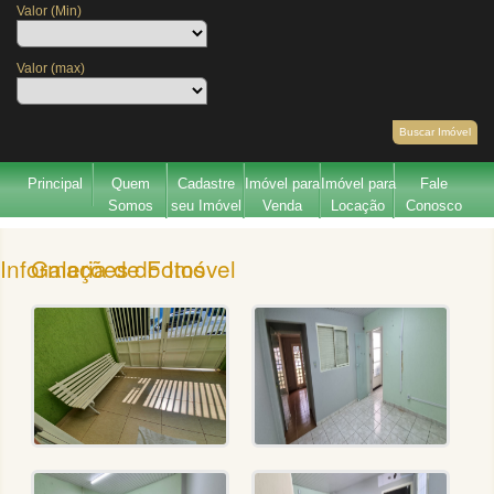
Valor (Min)
Valor (max)
Buscar Imóvel
Principal
Quem
Cadastre
Imóvel para
Imóvel para
Fale
Somos
seu Imóvel
Venda
Locação
Conosco
Galeria de Fotos
Informações do Imóvel