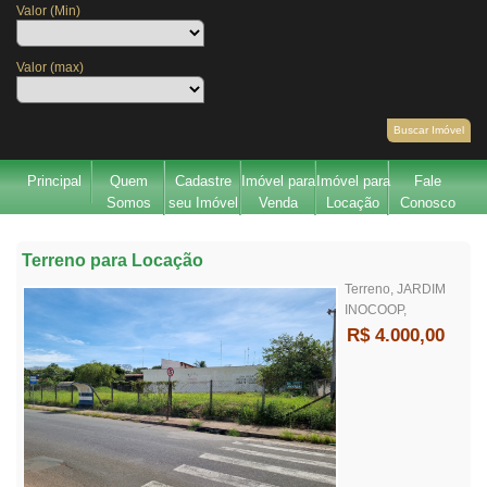
Valor (Min)
Valor (max)
Buscar Imóvel
Principal
Quem
Cadastre
Imóvel para
Imóvel para
Fale
Somos
seu Imóvel
Venda
Locação
Conosco
Terreno para Locação
Terreno, JARDIM
INOCOOP,
R$ 4.000,00