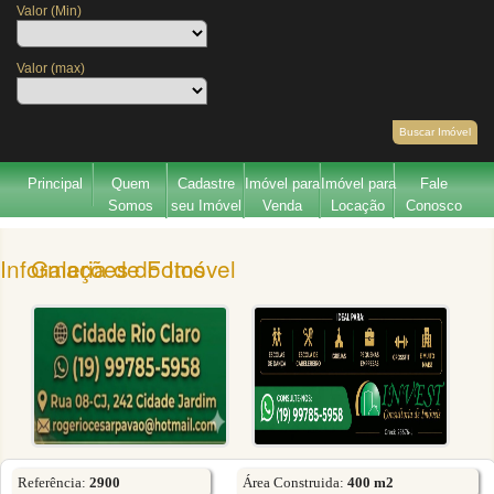
Valor (Min)
Valor (max)
Buscar Imóvel
Principal
Quem
Cadastre
Imóvel para
Imóvel para
Fale
Somos
seu Imóvel
Venda
Locação
Conosco
Galeria de Fotos
Informações do Imóvel
Referência:
2900
Área Construida:
400 m2